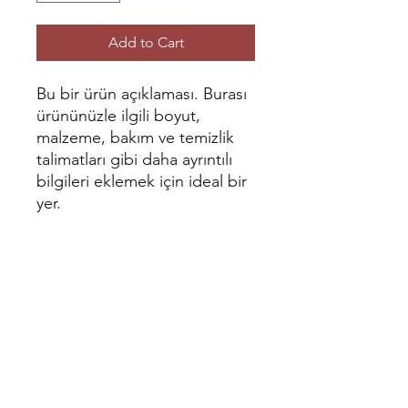
Add to Cart
Bu bir ürün açıklaması. Burası 
ürününüzle ilgili boyut, 
malzeme, bakım ve temizlik 
talimatları gibi daha ayrıntılı 
bilgileri eklemek için ideal bir 
yer.
ÜRÜN BİLGİLERİ
Burası ürününüzle ilgili boyut,
ÜRÜN VE PARA İADE
malzeme, bakım ve temizlik talimatları
POLİTİKASI
gibi daha ayrıntılı bilgileri eklemek için
ideal bir yer. Buraya ayrıca ürününüzü
Bu bir Ürün ve Para İadesi Politikası.
diğerlerinden ayıran özellikleri ve
GÖNDERİM BİLGİLERİ
Burası, müşterilerinizin aldıkları
kullanıcıya olan faydalarını